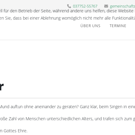
037752-55767
gemeinschaft
ll für den Betrieb der Seite, während andere uns helfen, diese Website
n Sie, dass bei einer Ablehnung womöglich nicht mehr alle Funktionalit
ÜBER UNS
TERMINE
r
Mund auftun ohne aneinander zu geraten? Ganz klar, beim Singen in ei
roße Zahl von Menschen unterschiedlichen Alters, und trafen sich zu
um Gottes Ehre.